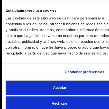
totalmente el soporte, preferiblemente con
LIMPIADOR DE FACHADAS (Ver Hoja Técnica nº
Esta página web usa cookies
030), seguido de un aclarado con agua a presión.
También podrá emplearse, según los casos, el
Las cookies de este sitio web se usan para personalizar el
chorreado con arena a presión.
contenido y los anuncios, ofrecer funciones de redes sociale
y analizar el tráfico. Además, compartimos información sobr
el uso que haga del sitio web con nuestros partners de redes
sociales, publicidad y análisis web, quienes pueden combina
Aplicación del producto:
con otra información que les haya proporcionado o que haya
recopilado a partir del uso que haya hecho de sus servicios.
Aplicar con rodillo, pistola a baja presión (de
mochila), o con brocha.
Gestionar preferencias
Aplicar hasta saturación del soporte.
Una vez aplicado, en superficies exteriores,
Aceptar
conviene protegerlo de la humedad durante 24
horas, si es posible.
Rechazar