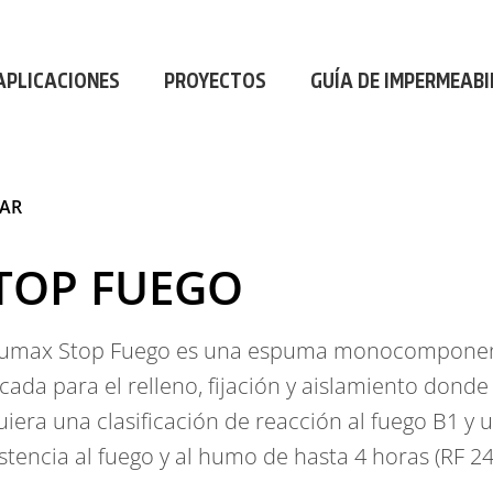
AL
|
PROFESIONAL
|
PROFESIONAL
|
P
APLICACIONES
PROYECTOS
GUÍA DE IMPERMEABI
LAR
TOP FUEGO
umax Stop Fuego es una espuma monocompone
icada para el relleno, fijación y aislamiento donde
uiera una clasificación de reacción al fuego B1 y 
istencia al fuego y al humo de hasta 4 horas (RF 24