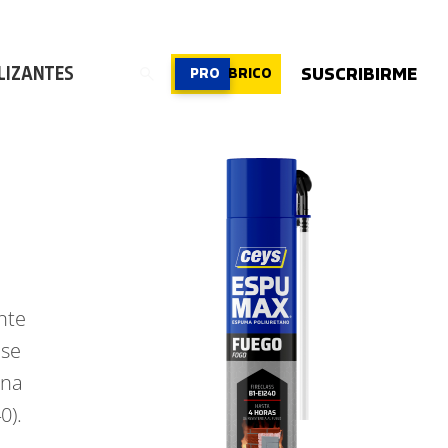
ROFESIONAL
|
PROFESIONAL
|
PROFESIONAL
LIZANTES
SUSCRIBIRME
PRO
BRICO
nte
 se
una
0).