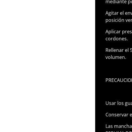
mediante pu
Agitar el e
posición ver
Aplicar pres
cordones.
Rellenar el
volumen.
PRECAUCIO
Usar los gua
Conservar e
Las mancha