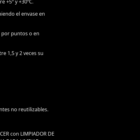
e +5º y +30ºC.
eniendo el envase en
a por puntos o en
re 1,5 y 2 veces su
tes no reutilizables.
RECER con LIMPIADOR DE