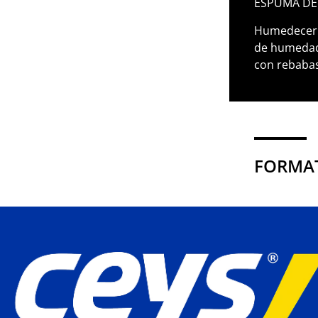
ESPUMA DE 
Humedecer e
de humedad 
con rebabas
FORMAT