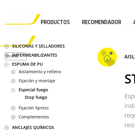
PROFESIONAL
|
PROFESIONAL
|
PROFESION
PRODUCTOS
RECOMENDADOR
×
SILICONAS Y SELLADORES
IMPERMEABILIZANTES
AIS
PRODUCTOS
ESPUMA DE PU
RECOMENDADOR
Aislamiento y relleno
S
APLICACIONES
Fijación y montaje
CALCULADORA
CASOS REALES
Especial fuego
SOBRE CEYS
Esp
Stop fuego
SUSCRIBIRME
ind
Fijación Xpress
req
Complementos
res
ANCLAJES QUÍMICOS