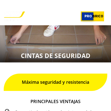
PROFESIONAL
|
PROFESIONAL
PRO
BRICO
×
PRODUCTOS
RECOMENDADOR
CINTAS DE SEGURIDAD
APLICACIONES
CALCULADORA
CASOS REALES
SOBRE CEYS
SUSCRIBIRME
Máxima seguridad y resistencia
PRINCIPALES VENTAJAS