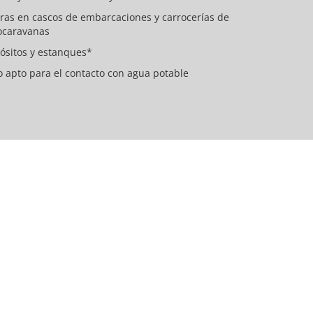
uras en cascos de embarcaciones y carrocerías de
ocaravanas
ósitos y estanques*
o apto para el contacto con agua potable