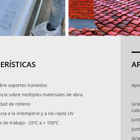
ERÍSTICAS
A
sobre soportes húmedos
Apto
ncia sobre múltiples materiales de obra
dad de relleno
Grie
cub
ncia a la intemperie y a los rayos UV
Jun
 de trabajo: -25ºC a + 100ºC
Jun
Grie