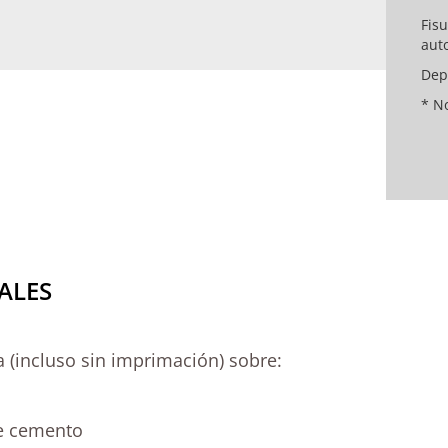
Fis
aut
Dep
* N
ALES
 (incluso sin imprimación) sobre:
e cemento