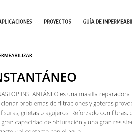
AL
|
PROFESIONAL
|
PROFESIONAL
|
P
APLICACIONES
PROYECTOS
GUÍA DE IMPERMEABI
ERMEABILIZAR
NSTANTÁNEO
ASTOP INSTANTÁNEO es una masilla reparadora 
ucionar problemas de filtraciones y goteras prov
 fisuras, grietas o agujeros. Reforzado con fibras,
 gran capacidad de obturación y una gran resisten
gaste y al contacto con el agua.