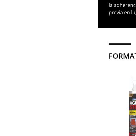
la adherenc
previa en lu
FORMAT