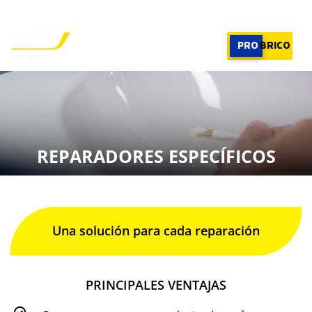
PROFESIONAL
|
PROFESIONAL
PRO
BRICO
×
PRODUCTOS
RECOMENDADOR
REPARADORES ESPECÍFICOS
APLICACIONES
CALCULADORA
CASOS REALES
SOBRE CEYS
SUSCRIBIRME
Una solución para cada reparación
PRINCIPALES VENTAJAS