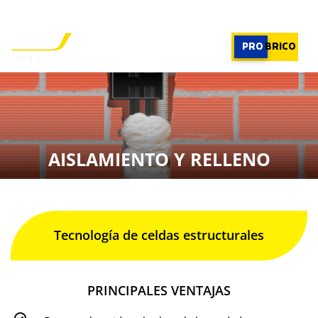
PROFESIONAL
|
PROFESIONAL
PRO
BRICO
×
PRODUCTOS
RECOMENDADOR
AISLAMIENTO Y RELLENO
APLICACIONES
CALCULADORA
CASOS REALES
SOBRE CEYS
SUSCRIBIRME
Tecnología de celdas estructurales
PRINCIPALES VENTAJAS