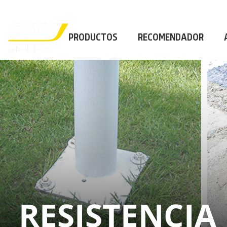
PROFESIONAL
|
PROFESIONAL
|
PROFESION
PRODUCTOS
RECOMENDADOR
×
PRODUCTOS
RECOMENDADOR
APLICACIONES
CALCULADORA
CASOS REALES
SOBRE CEYS
SUSCRIBIRME
RESISTENCIA