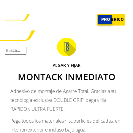
PROFESIONAL
|
PROFESIONAL
PRO
BRICO
×
PRODUCTOS
RECOMENDADOR
PEGAR Y FIJAR
APLICACIONES
MONTACK INMEDIATO
CALCULADORA
CASOS REALES
SOBRE CEYS
Adhesivo de montaje de Agarre Total. Gracias a su
SUSCRIBIRME
tecnología exclusiva DOUBLE GRIP, pega y fija
RÁPIDO y ULTRA FUERTE.
Pega todos los materiales*, superficies delicadas, en
interior/exterior e incluso bajo agua.