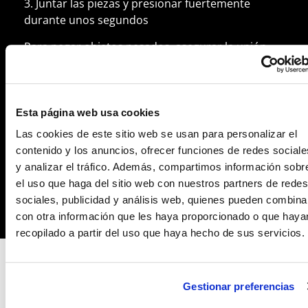
3. Juntar las piezas y presionar fuertemente
durante unos segundos
Para pegar objetos pesados, asegurar la unión
físicamente, mediante cinta o sargentos, hasta
que el adhesivo cure totalmente.
*No esperar más de 3 minutos entre aplicar el
Esta página web usa cookies
producto y unir las piezas. La máxima resistencia
Las cookies de este sitio web se usan para personalizar el
se alcanza transcurridas 24 horas (puede variar
contenido y los anuncios, ofrecer funciones de redes sociale
en función de la porosidad del soporte, el grosor
y analizar el tráfico. Además, compartimos información sobr
de la capa de adhesivo aplicada y las condiciones
el uso que haga del sitio web con nuestros partners de redes
ambientales)
sociales, publicidad y análisis web, quienes pueden combina
con otra información que les haya proporcionado o que haya
recopilado a partir del uso que haya hecho de sus servicios.
Gestionar preferencias
FORMATOS DISPONIBLES