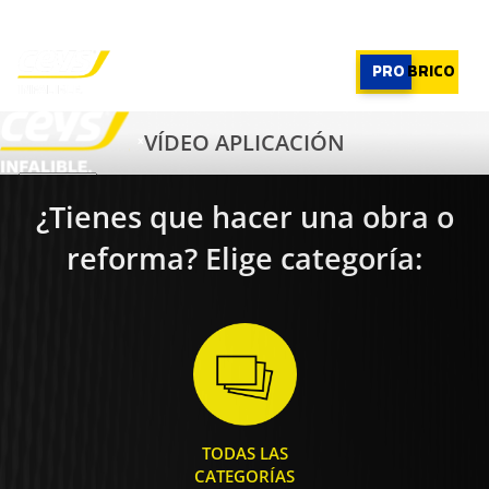
PROFESIONAL
|
PROFESIONAL
PRO
BRICO
VÍDEO APLICACIÓN
×
¿Tienes que hacer una obra o
PRODUCTOS
RECOMENDADOR
reforma? Elige categoría:
APLICACIONES
CALCULADORA
CASOS REALES
SOBRE CEYS
SUSCRIBIRME
TODAS LAS
CATEGORÍAS