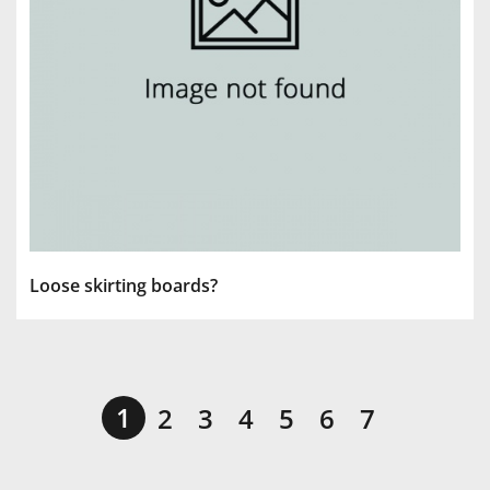
Loose skirting boards?
1
2
3
4
5
6
7